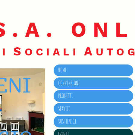
S.A. ON
S
A
I
OCIALI
UTOG
HOME
ENI
CONVENZIONI
PROGETTI
SERVIZI
SOSTIENICI
EVENTI